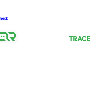
Check