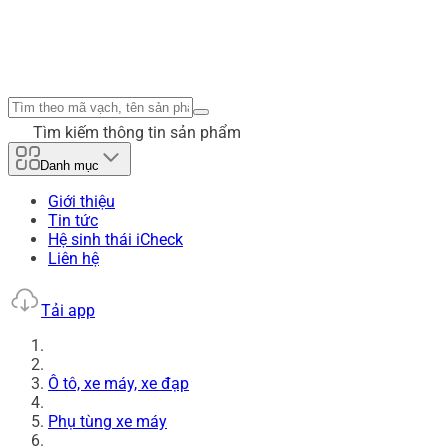
Tìm kiếm thông tin sản phẩm
Danh mục
Giới thiệu
Tin tức
Hệ sinh thái iCheck
Liên hệ
Tải app
Ô tô, xe máy, xe đạp
Phụ tùng xe máy