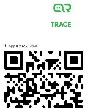
Tải App iCheck Scan