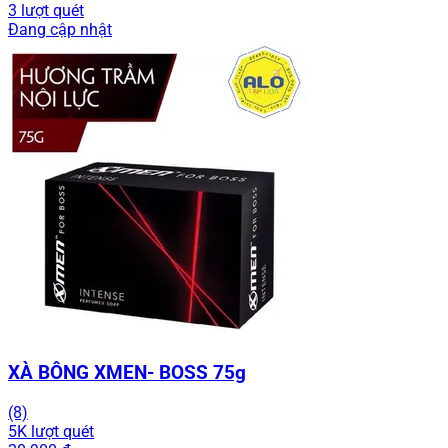
3 lượt quét
Đang cập nhật
XÀ BÔNG XMEN- BOSS 75g
(8)
5K lượt quét