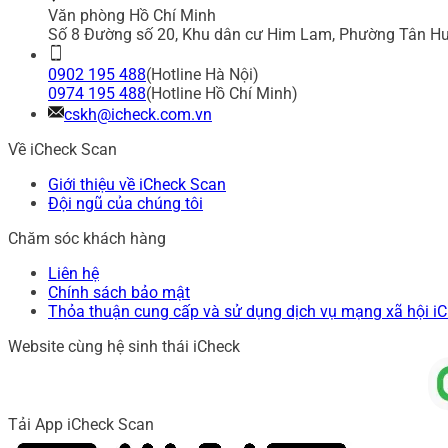
Văn phòng Hồ Chí Minh
Số 8 Đường số 20, Khu dân cư Him Lam, Phường Tân Hư
0902 195 488
(Hotline Hà Nội)
0974 195 488
(Hotline Hồ Chí Minh)
cskh@icheck.com.vn
Về iCheck Scan
Giới thiệu về iCheck Scan
Đội ngũ của chúng tôi
Chăm sóc khách hàng
Liên hệ
Chính sách bảo mật
Thỏa thuận cung cấp và sử dụng dịch vụ mạng xã hội i
Website cùng hệ sinh thái iCheck
Tải App iCheck Scan