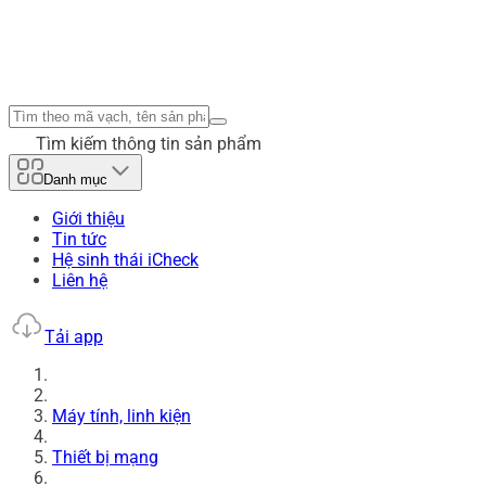
Tìm kiếm thông tin sản phẩm
Danh mục
Giới thiệu
Tin tức
Hệ sinh thái iCheck
Liên hệ
Tải app
Máy tính, linh kiện
Thiết bị mạng