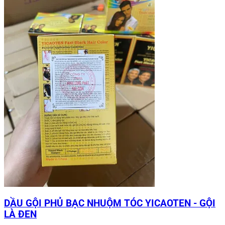
DẦU GỘI PHỦ BẠC NHUỘM TÓC YICAOTEN - GỘI
LÀ ĐEN