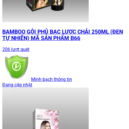
BAMBOO GỘI PHỦ BẠC LƯỢC CHẢI 250ML (ĐEN
TỰ NHIÊN) MÃ SẢN PHẨM B66
206 lượt quét
Minh bạch thông tin
Đang cập nhật