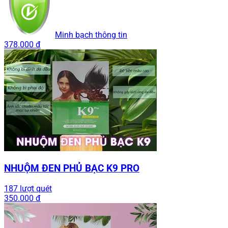
Minh bạch thông tin
378.000 đ
NHUỘM ĐEN PHỦ BẠC K9 PRO
187 lượt quét
350.000 đ