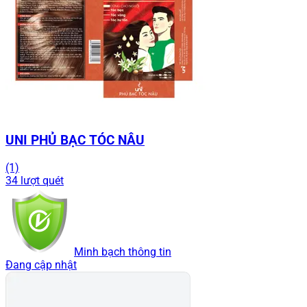
UNI PHỦ BẠC TÓC NÂU
(1)
34 lượt quét
Minh bạch thông tin
Đang cập nhật