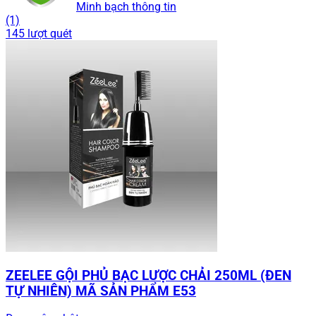
Minh bạch thông tin
(1)
145 lượt quét
ZEELEE GỘI PHỦ BẠC LƯỢC CHẢI 250ML (ĐEN
TỰ NHIÊN) MÃ SẢN PHẨM E53