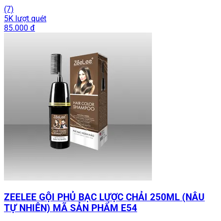
(7)
5K lượt quét
85.000 đ
ZEELEE GỘI PHỦ BẠC LƯỢC CHẢI 250ML (NÂU
TỰ NHIÊN) MÃ SẢN PHẨM E54