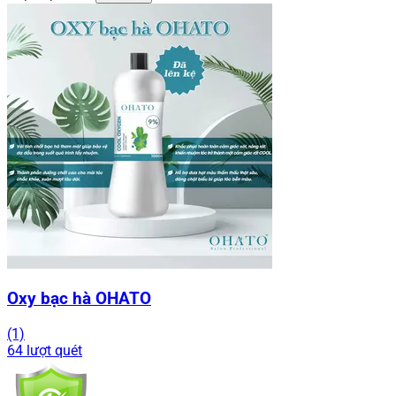
Oxy bạc hà OHATO
(1)
64 lượt quét