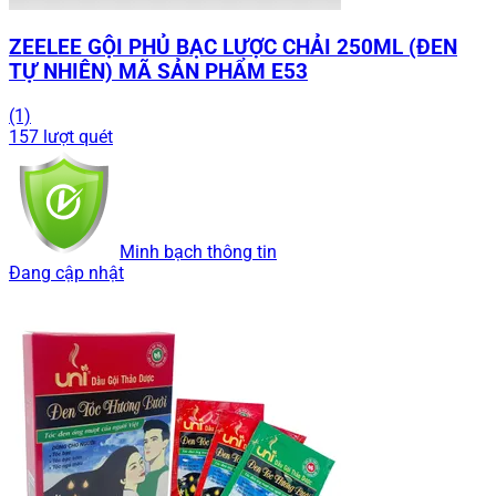
ZEELEE GỘI PHỦ BẠC LƯỢC CHẢI 250ML (ĐEN
TỰ NHIÊN) MÃ SẢN PHẨM E53
(1)
157 lượt quét
Minh bạch thông tin
Đang cập nhật