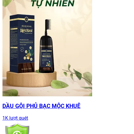
DẦU GỘI PHỦ BẠC MỘC KHUÊ
1K lượt quét