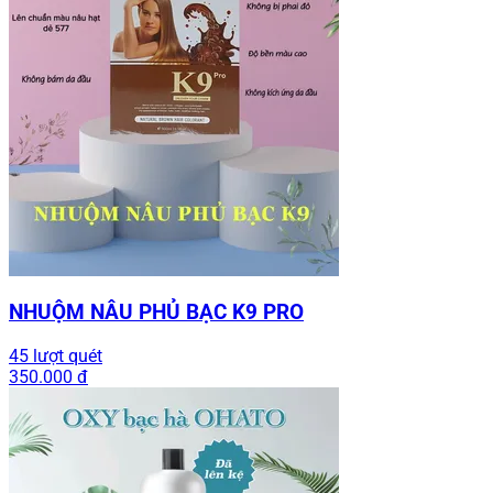
NHUỘM NÂU PHỦ BẠC K9 PRO
45 lượt quét
350.000 đ