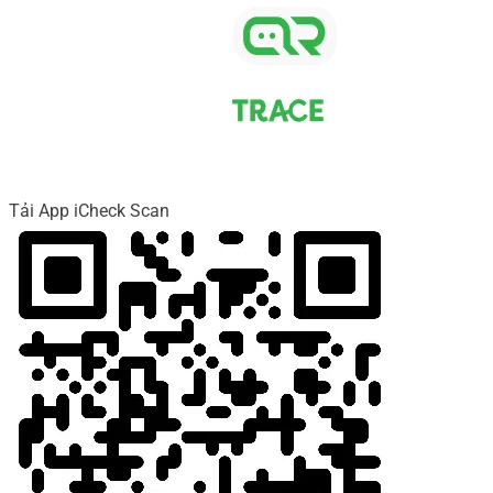
Tải App iCheck Scan