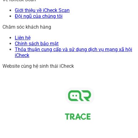
Giới thiệu về iCheck Scan
Đội ngũ của chúng tôi
Chăm sóc khách hàng
Liên hệ
Chính sách bảo mật
Thỏa thuận cung cấp và sử dụng dịch vụ mạng xã hội
iCheck
Website cùng hệ sinh thái iCheck