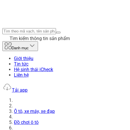
Tìm kiếm thông tin sản phẩm
Danh mục
Giới thiệu
Tin tức
Hệ sinh thái iCheck
Liên hệ
Tải app
Ô tô, xe máy, xe đạp
Đồ chơi ô tô