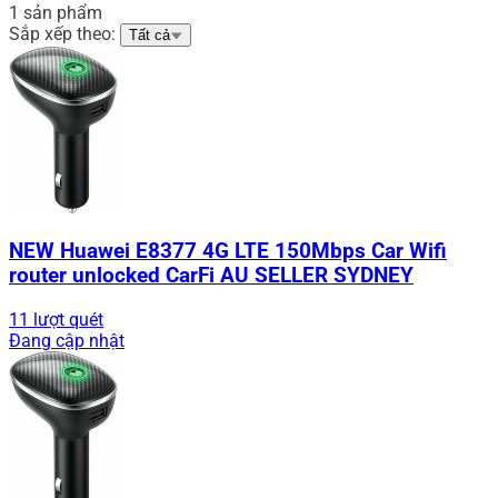
1 sản phẩm
Sắp xếp theo:
Tất cả
NEW Huawei E8377 4G LTE 150Mbps Car Wifi
router unlocked CarFi AU SELLER SYDNEY
11 lượt quét
Đang cập nhật