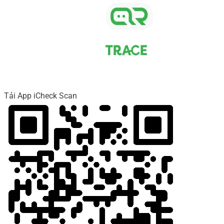
Tải App iCheck Scan