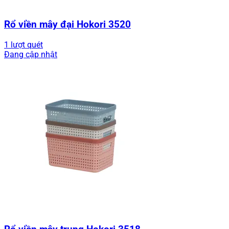
Rổ viền mây đại Hokori 3520
1 lượt quét
Đang cập nhật