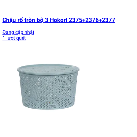
Chậu rổ tròn bộ 3 Hokori 2375+2376+2377
Đang cập nhật
1 lượt quét