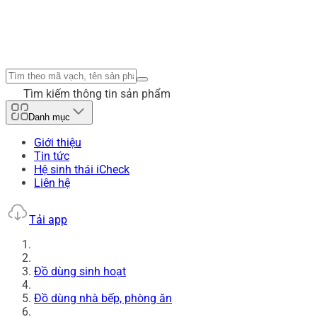
Tìm kiếm thông tin sản phẩm
Danh mục
Giới thiệu
Tin tức
Hệ sinh thái iCheck
Liên hệ
Tải app
Đồ dùng sinh hoạt
Đồ dùng nhà bếp, phòng ăn