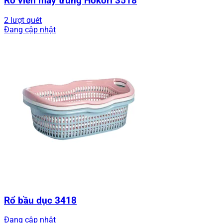
Rổ viền mây trung Hokori 3518
2 lượt quét
Đang cập nhật
Rổ bầu dục 3418
Đang cập nhật