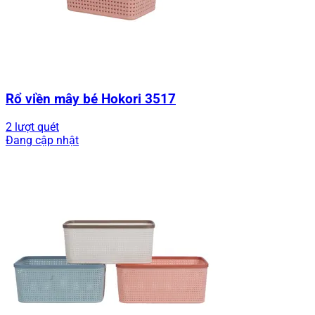
Rổ viền mây bé Hokori 3517
2 lượt quét
Đang cập nhật