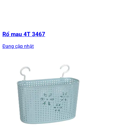
Rổ mau 4T 3467
Đang cập nhật