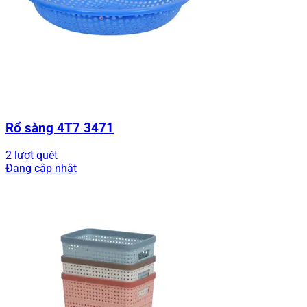
Rổ sàng 4T7 3471
2 lượt quét
Đang cập nhật