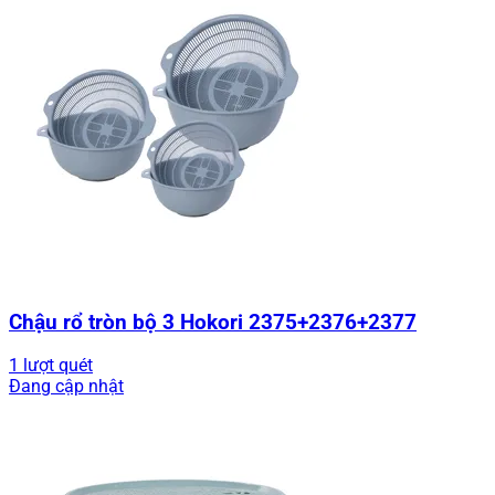
Chậu rổ tròn bộ 3 Hokori 2375+2376+2377
1 lượt quét
Đang cập nhật