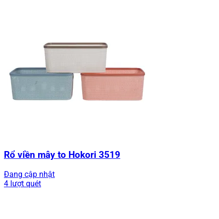
Rổ viền mây to Hokori 3519
Đang cập nhật
4 lượt quét