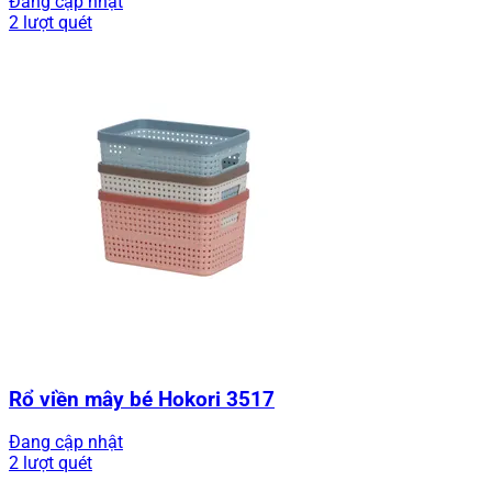
Đang cập nhật
2 lượt quét
Rổ viền mây bé Hokori 3517
Đang cập nhật
2 lượt quét