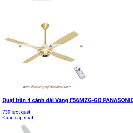
Quạt trần 4 cánh dài Vàng F56MZG-GO PANASONI
739 lượt quét
Đang cập nhật