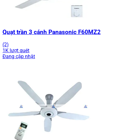
Quạt trần 3 cánh Panasonic F60MZ2
(2)
1K lượt quét
Đang cập nhật