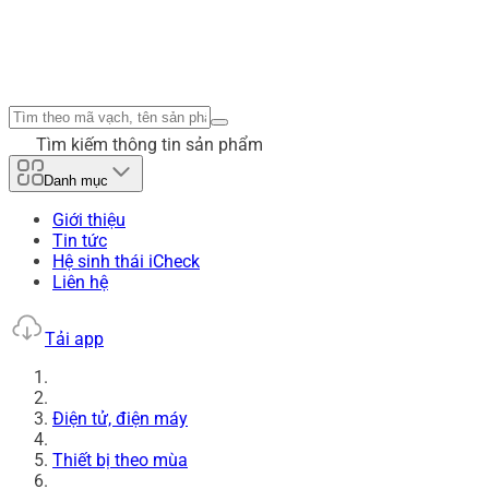
Tìm kiếm thông tin sản phẩm
Danh mục
Giới thiệu
Tin tức
Hệ sinh thái iCheck
Liên hệ
Tải app
Điện tử, điện máy
Thiết bị theo mùa