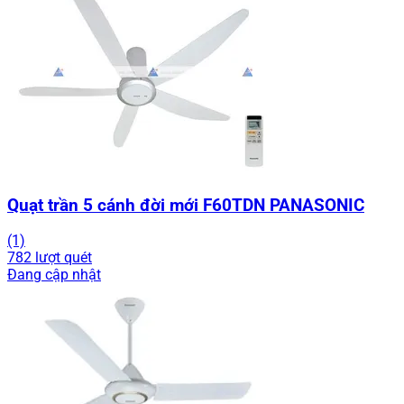
Quạt trần 5 cánh đời mới F60TDN PANASONIC
(1)
782 lượt quét
Đang cập nhật