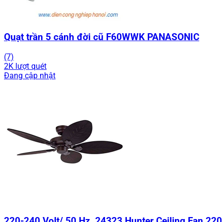
Quạt trần 5 cánh đời cũ F60WWK PANASONIC
(7)
2K lượt quét
Đang cập nhật
220-240 Volt/ 50 Hz, 24323 Hunter Ceiling Fan 