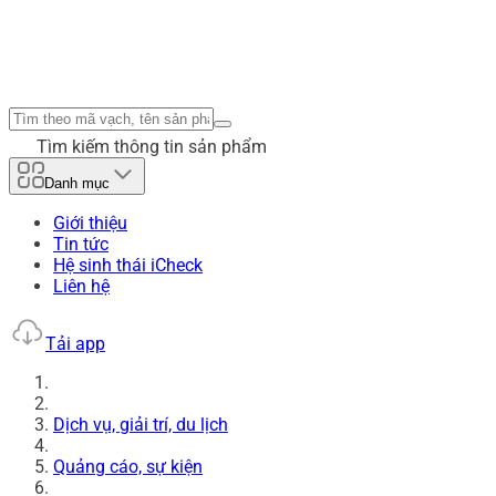
Tìm kiếm thông tin sản phẩm
Danh mục
Giới thiệu
Tin tức
Hệ sinh thái iCheck
Liên hệ
Tải app
Dịch vụ, giải trí, du lịch
Quảng cáo, sự kiện