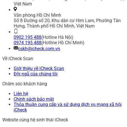
Việt Nam
Văn phòng Hồ Chí Minh
Số 8 Đường số 20, Khu dân cư Him Lam, Phường Tân
Hưng, Thành phố Hồ Chí Minh, Việt Nam
0902 195 488
(Hotline Hà Nội)
0974 195 488
(Hotline Hồ Chí Minh)
cskh@icheck.com.vn
Về iCheck Scan
Giới thiệu về iCheck Scan
Đội ngũ của chúng tôi
Chăm sóc khách hàng
Liên hệ
Chính sách bảo mật
Thỏa thuận cung cấp và sử dụng dịch vụ mạng xã hội
iCheck
Website cùng hệ sinh thái iCheck