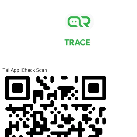
Tải App iCheck Scan