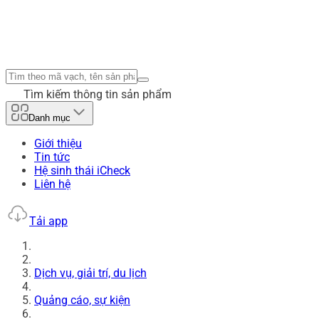
Tìm kiếm thông tin sản phẩm
Danh mục
Giới thiệu
Tin tức
Hệ sinh thái iCheck
Liên hệ
Tải app
Dịch vụ, giải trí, du lịch
Quảng cáo, sự kiện