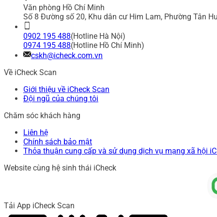
Văn phòng Hồ Chí Minh
Số 8 Đường số 20, Khu dân cư Him Lam, Phường Tân Hư
0902 195 488
(Hotline Hà Nội)
0974 195 488
(Hotline Hồ Chí Minh)
cskh@icheck.com.vn
Về iCheck Scan
Giới thiệu về iCheck Scan
Đội ngũ của chúng tôi
Chăm sóc khách hàng
Liên hệ
Chính sách bảo mật
Thỏa thuận cung cấp và sử dụng dịch vụ mạng xã hội i
Website cùng hệ sinh thái iCheck
Tải App iCheck Scan