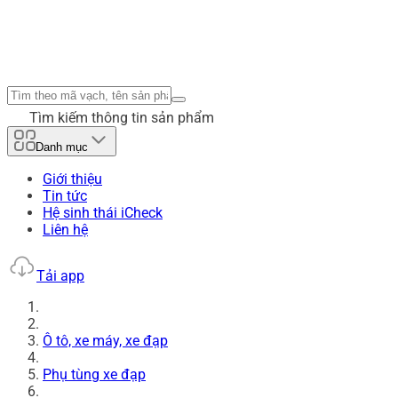
Tìm kiếm thông tin sản phẩm
Danh mục
Giới thiệu
Tin tức
Hệ sinh thái iCheck
Liên hệ
Tải app
Ô tô, xe máy, xe đạp
Phụ tùng xe đạp