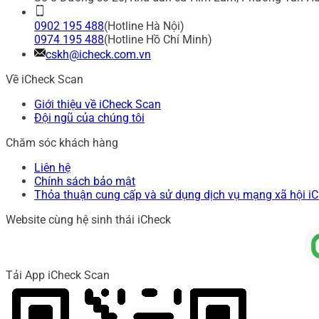
0902 195 488
(Hotline Hà Nội)
0974 195 488
(Hotline Hồ Chí Minh)
cskh@icheck.com.vn
Về iCheck Scan
Giới thiệu về iCheck Scan
Đội ngũ của chúng tôi
Chăm sóc khách hàng
Liên hệ
Chính sách bảo mật
Thỏa thuận cung cấp và sử dụng dịch vụ mạng xã hội i
Website cùng hệ sinh thái iCheck
Tải App iCheck Scan