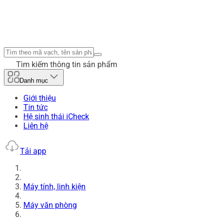
Tìm kiếm thông tin sản phẩm
Danh mục
Giới thiệu
Tin tức
Hệ sinh thái iCheck
Liên hệ
Tải app
Máy tính, linh kiện
Máy văn phòng