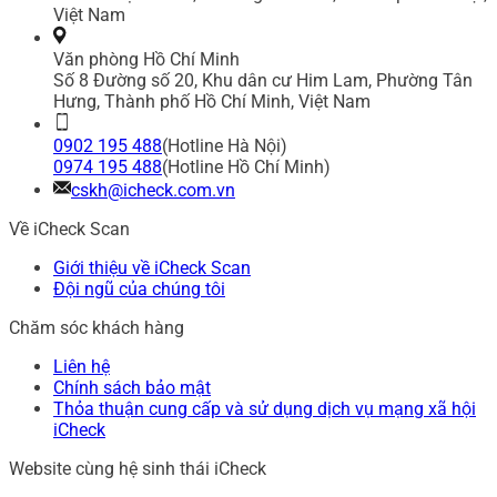
Việt Nam
Văn phòng Hồ Chí Minh
Số 8 Đường số 20, Khu dân cư Him Lam, Phường Tân
Hưng, Thành phố Hồ Chí Minh, Việt Nam
0902 195 488
(Hotline Hà Nội)
0974 195 488
(Hotline Hồ Chí Minh)
cskh@icheck.com.vn
Về iCheck Scan
Giới thiệu về iCheck Scan
Đội ngũ của chúng tôi
Chăm sóc khách hàng
Liên hệ
Chính sách bảo mật
Thỏa thuận cung cấp và sử dụng dịch vụ mạng xã hội
iCheck
Website cùng hệ sinh thái iCheck