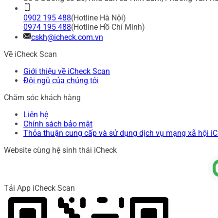
0902 195 488
(Hotline Hà Nội)
0974 195 488
(Hotline Hồ Chí Minh)
cskh@icheck.com.vn
Về iCheck Scan
Giới thiệu về iCheck Scan
Đội ngũ của chúng tôi
Chăm sóc khách hàng
Liên hệ
Chính sách bảo mật
Thỏa thuận cung cấp và sử dụng dịch vụ mạng xã hội i
Website cùng hệ sinh thái iCheck
Tải App iCheck Scan