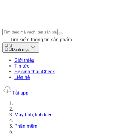
Tìm kiếm thông tin sản phẩm
Danh mục
Giới thiệu
Tin tức
Hệ sinh thái iCheck
Liên hệ
Tải app
Máy tính, linh kiện
Phần mềm