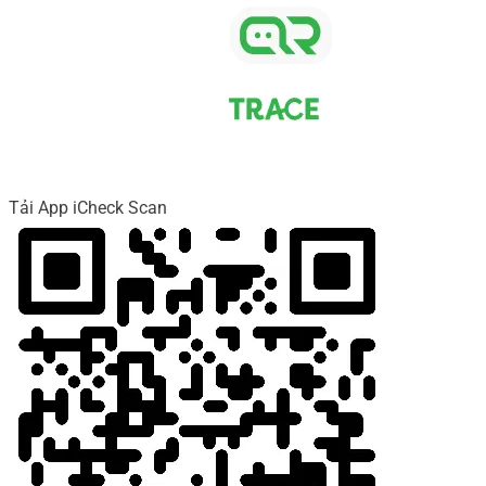
Tải App iCheck Scan