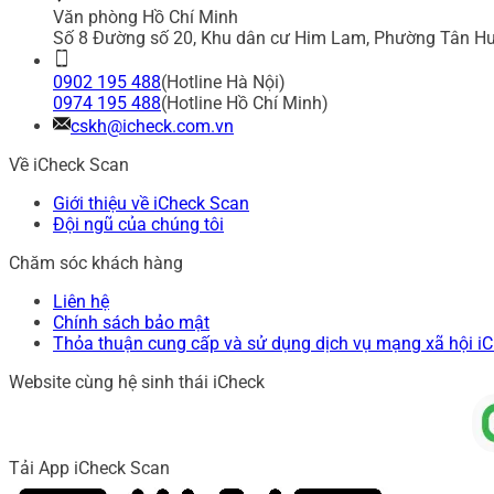
Văn phòng Hồ Chí Minh
Số 8 Đường số 20, Khu dân cư Him Lam, Phường Tân Hư
0902 195 488
(Hotline Hà Nội)
0974 195 488
(Hotline Hồ Chí Minh)
cskh@icheck.com.vn
Về iCheck Scan
Giới thiệu về iCheck Scan
Đội ngũ của chúng tôi
Chăm sóc khách hàng
Liên hệ
Chính sách bảo mật
Thỏa thuận cung cấp và sử dụng dịch vụ mạng xã hội i
Website cùng hệ sinh thái iCheck
Tải App iCheck Scan