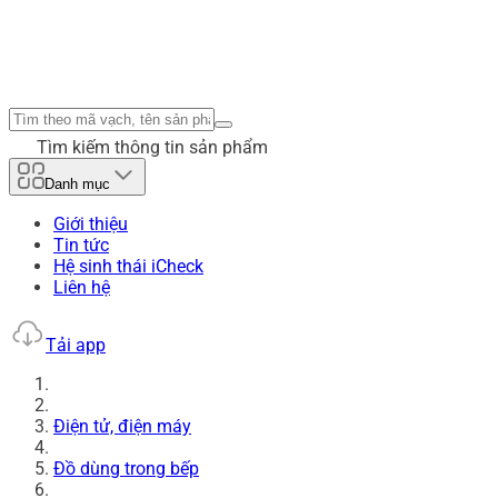
Tìm kiếm thông tin sản phẩm
Danh mục
Giới thiệu
Tin tức
Hệ sinh thái iCheck
Liên hệ
Tải app
Điện tử, điện máy
Đồ dùng trong bếp