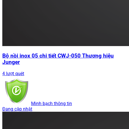
Bộ nồi inox 05 chi tiết CWJ-050 Thương hiệu
Junger
4 lượt quét
Minh bạch thông tin
Đang cập nhật