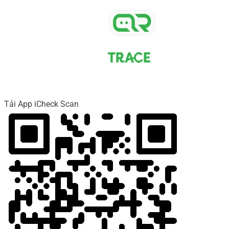
Tải App iCheck Scan