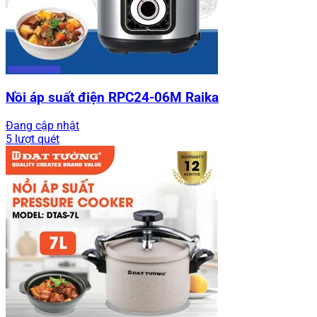
Nồi áp suất điện RPC24-06M Raika
Đang cập nhật
5 lượt quét