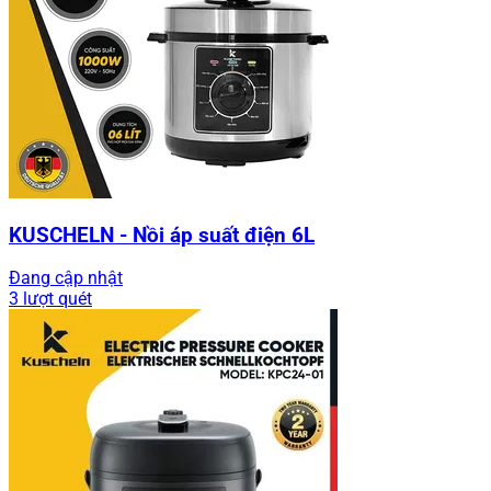
KUSCHELN - Nồi áp suất điện 6L
Đang cập nhật
3 lượt quét