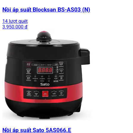
Nồi áp suất Blocksan BS-AS03 (N)
14 lượt quét
3.950.000 đ
Nồi áp suất Sato 5AS066.E