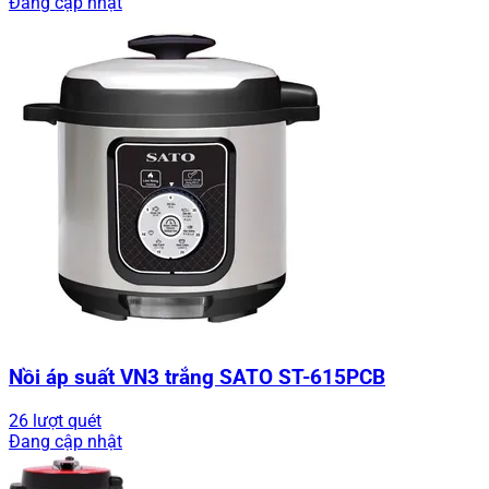
Đang cập nhật
Nồi áp suất VN3 trắng SATO ST-615PCB
26 lượt quét
Đang cập nhật