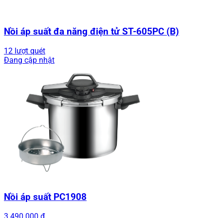
Nồi áp suất đa năng điện tử ST-605PC (B)
12 lượt quét
Đang cập nhật
Nồi áp suất PC1908
3.490.000 đ