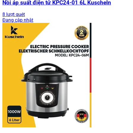
Nồi áp suất điện tử KPC24-01 6L Kuscheln
8 lượt quét
Đang cập nhật