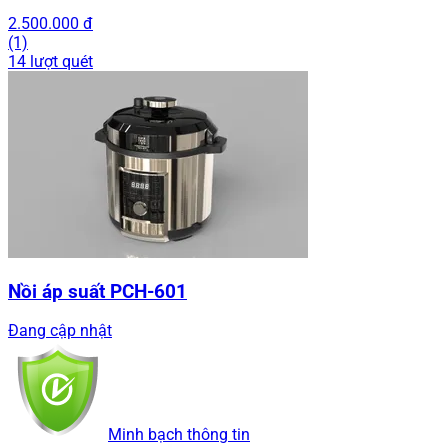
2.500.000 đ
(1)
14 lượt quét
Nồi áp suất PCH-601
Đang cập nhật
Minh bạch thông tin