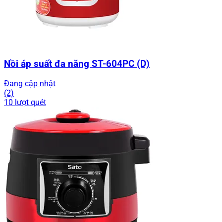
Nồi áp suất đa năng ST-604PC (D)
Đang cập nhật
(2)
10 lượt quét