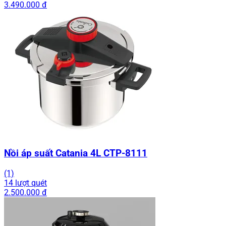
3.490.000 đ
Nồi áp suất Catania 4L CTP-8111
(1)
14 lượt quét
2.500.000 đ