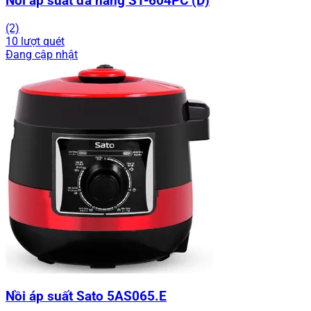
Nồi áp suất đa năng ST-604PC (D)
(2)
10 lượt quét
Đang cập nhật
Nồi áp suất Sato 5AS065.E