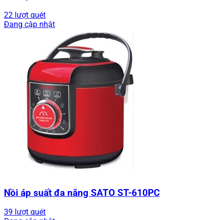
22 lượt quét
Đang cập nhật
Nồi áp suất đa năng SATO ST-610PC
39 lượt quét