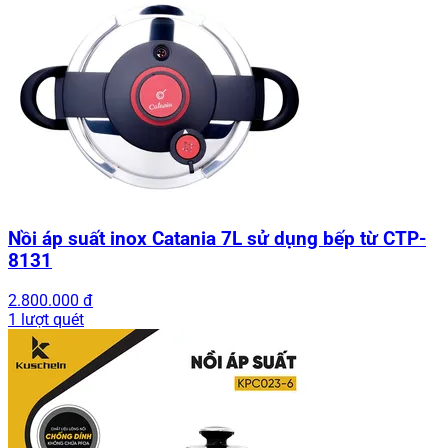
Nồi áp suất inox Catania 7L sử dụng bếp từ CTP-
8131
2.800.000 đ
1 lượt quét