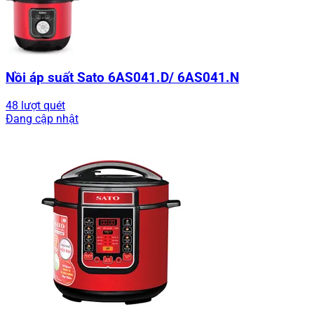
Nồi áp suất Sato 6AS041.D/ 6AS041.N
48 lượt quét
Đang cập nhật