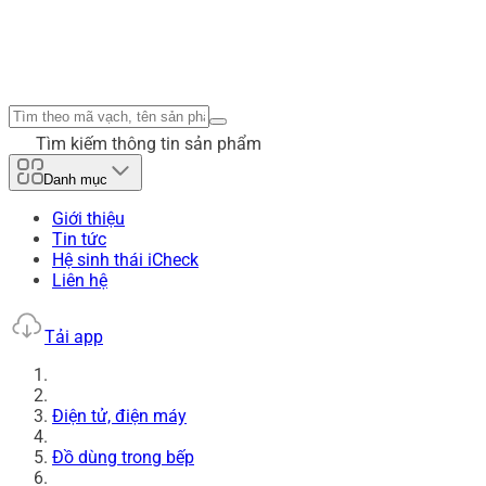
Tìm kiếm thông tin sản phẩm
Danh mục
Giới thiệu
Tin tức
Hệ sinh thái iCheck
Liên hệ
Tải app
Điện tử, điện máy
Đồ dùng trong bếp