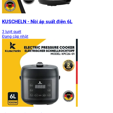
KUSCHELN - Nồi áp suất điện 6L
3 lượt quét
Đang cập nhật