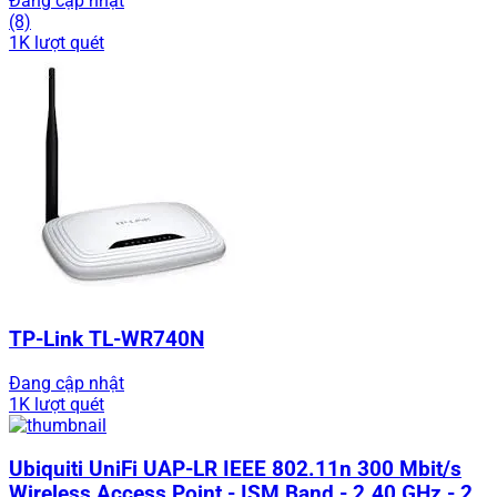
Đang cập nhật
(8)
1K lượt quét
TP-Link TL-WR740N
Đang cập nhật
1K lượt quét
Ubiquiti UniFi UAP-LR IEEE 802.11n 300 Mbit/s
Wireless Access Point - ISM Band - 2.40 GHz - 2