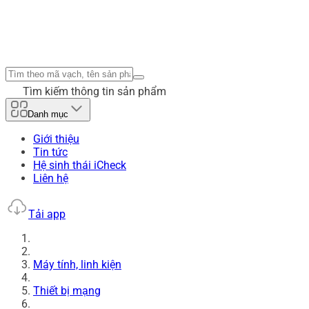
Tìm kiếm thông tin sản phẩm
Danh mục
Giới thiệu
Tin tức
Hệ sinh thái iCheck
Liên hệ
Tải app
Máy tính, linh kiện
Thiết bị mạng