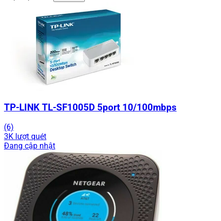
TP-LINK TL-SF1005D 5port 10/100mbps
(6)
3K lượt quét
Đang cập nhật