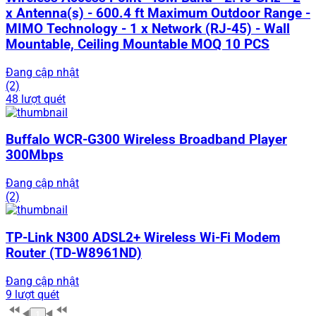
x Antenna(s) - 600.4 ft Maximum Outdoor Range -
MIMO Technology - 1 x Network (RJ-45) - Wall
Mountable, Ceiling Mountable MOQ 10 PCS
Đang cập nhật
(2)
48 lượt quét
Buffalo WCR-G300 Wireless Broadband Player
300Mbps
Đang cập nhật
(2)
TP-Link N300 ADSL2+ Wireless Wi-Fi Modem
Router (TD-W8961ND)
Đang cập nhật
9 lượt quét
1