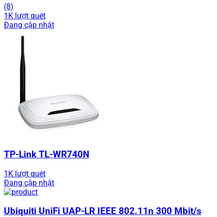
(8)
1K lượt quét
Đang cập nhật
TP-Link TL-WR740N
1K lượt quét
Đang cập nhật
Ubiquiti UniFi UAP-LR IEEE 802.11n 300 Mbit/s