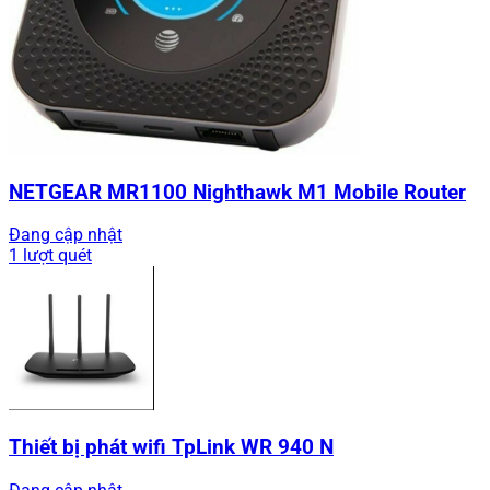
NETGEAR MR1100 Nighthawk M1 Mobile Router
Đang cập nhật
1 lượt quét
Thiết bị phát wifi TpLink WR 940 N