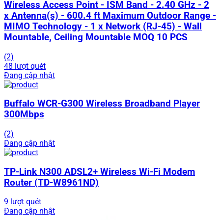
Wireless Access Point - ISM Band - 2.40 GHz - 2
x Antenna(s) - 600.4 ft Maximum Outdoor Range -
MIMO Technology - 1 x Network (RJ-45) - Wall
Mountable, Ceiling Mountable MOQ 10 PCS
(2)
48 lượt quét
Đang cập nhật
Buffalo WCR-G300 Wireless Broadband Player
300Mbps
(2)
Đang cập nhật
TP-Link N300 ADSL2+ Wireless Wi-Fi Modem
Router (TD-W8961ND)
9 lượt quét
Đang cập nhật