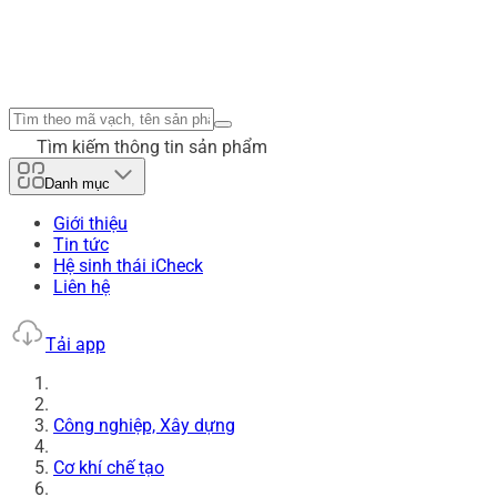
Tìm kiếm thông tin sản phẩm
Danh mục
Giới thiệu
Tin tức
Hệ sinh thái iCheck
Liên hệ
Tải app
Công nghiệp, Xây dựng
Cơ khí chế tạo