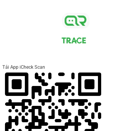
Tải App iCheck Scan