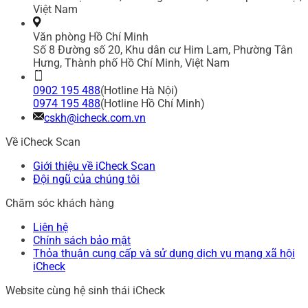
Việt Nam
Văn phòng Hồ Chí Minh
Số 8 Đường số 20, Khu dân cư Him Lam, Phường Tân
Hưng, Thành phố Hồ Chí Minh, Việt Nam
0902 195 488
(Hotline Hà Nội)
0974 195 488
(Hotline Hồ Chí Minh)
cskh@icheck.com.vn
Về iCheck Scan
Giới thiệu về iCheck Scan
Đội ngũ của chúng tôi
Chăm sóc khách hàng
Liên hệ
Chính sách bảo mật
Thỏa thuận cung cấp và sử dụng dịch vụ mạng xã hội
iCheck
Website cùng hệ sinh thái iCheck