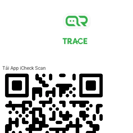
Tải App iCheck Scan