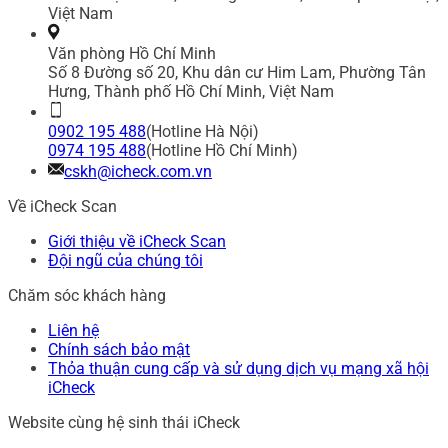
Việt Nam
Văn phòng Hồ Chí Minh
Số 8 Đường số 20, Khu dân cư Him Lam, Phường Tân
Hưng, Thành phố Hồ Chí Minh, Việt Nam
0902 195 488
(Hotline Hà Nội)
0974 195 488
(Hotline Hồ Chí Minh)
cskh@icheck.com.vn
Về iCheck Scan
Giới thiệu về iCheck Scan
Đội ngũ của chúng tôi
Chăm sóc khách hàng
Liên hệ
Chính sách bảo mật
Thỏa thuận cung cấp và sử dụng dịch vụ mạng xã hội
iCheck
Website cùng hệ sinh thái iCheck