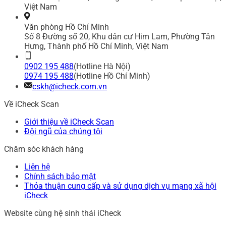
Việt Nam
Văn phòng Hồ Chí Minh
Số 8 Đường số 20, Khu dân cư Him Lam, Phường Tân
Hưng, Thành phố Hồ Chí Minh, Việt Nam
0902 195 488
(Hotline Hà Nội)
0974 195 488
(Hotline Hồ Chí Minh)
cskh@icheck.com.vn
Về iCheck Scan
Giới thiệu về iCheck Scan
Đội ngũ của chúng tôi
Chăm sóc khách hàng
Liên hệ
Chính sách bảo mật
Thỏa thuận cung cấp và sử dụng dịch vụ mạng xã hội
iCheck
Website cùng hệ sinh thái iCheck