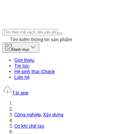
Tìm kiếm thông tin sản phẩm
Danh mục
Giới thiệu
Tin tức
Hệ sinh thái iCheck
Liên hệ
Tải app
Công nghiệp, Xây dựng
Cơ khí chế tạo