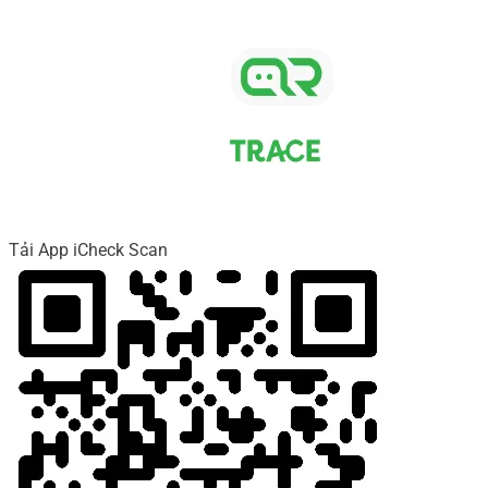
Tải App iCheck Scan