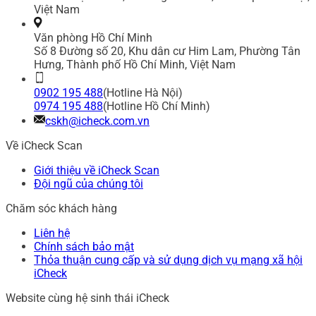
Việt Nam
Văn phòng Hồ Chí Minh
Số 8 Đường số 20, Khu dân cư Him Lam, Phường Tân
Hưng, Thành phố Hồ Chí Minh, Việt Nam
0902 195 488
(Hotline Hà Nội)
0974 195 488
(Hotline Hồ Chí Minh)
cskh@icheck.com.vn
Về iCheck Scan
Giới thiệu về iCheck Scan
Đội ngũ của chúng tôi
Chăm sóc khách hàng
Liên hệ
Chính sách bảo mật
Thỏa thuận cung cấp và sử dụng dịch vụ mạng xã hội
iCheck
Website cùng hệ sinh thái iCheck