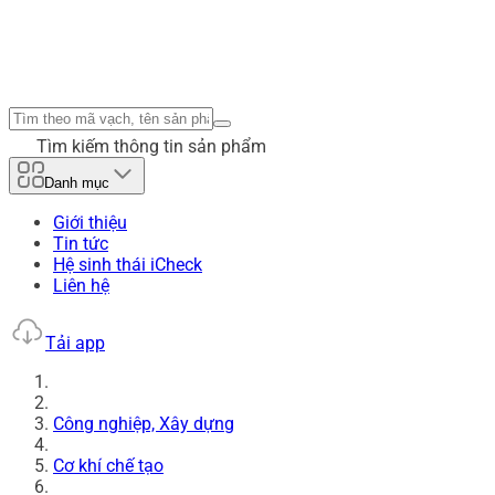
Tìm kiếm thông tin sản phẩm
Danh mục
Giới thiệu
Tin tức
Hệ sinh thái iCheck
Liên hệ
Tải app
Công nghiệp, Xây dựng
Cơ khí chế tạo