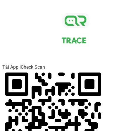
Tải App iCheck Scan