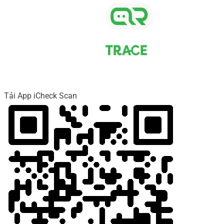
Tải App iCheck Scan