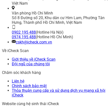
Việt Nam
Văn phòng Hồ Chí Minh
Số 8 Đường số 20, Khu dân cư Him Lam, Phường Tân
Hưng, Thành phố Hồ Chí Minh, Việt Nam
0902 195 488
(Hotline Hà Nội)
0974 195 488
(Hotline Hồ Chí Minh)
cskh@icheck.com.vn
Về iCheck Scan
Giới thiệu về iCheck Scan
Đội ngũ của chúng tôi
Chăm sóc khách hàng
Liên hệ
Chính sách bảo mật
Thỏa thuận cung cấp và sử dụng dịch vụ mạng xã hội
iCheck
Website cùng hệ sinh thái iCheck