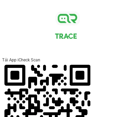
Tải App iCheck Scan