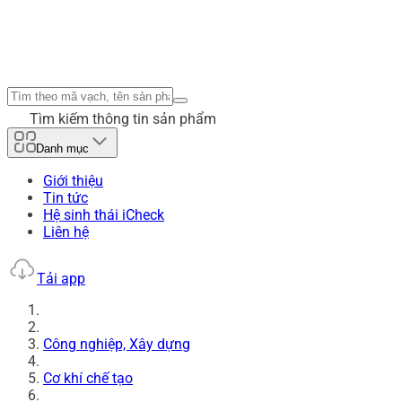
Tìm kiếm thông tin sản phẩm
Danh mục
Giới thiệu
Tin tức
Hệ sinh thái iCheck
Liên hệ
Tải app
Công nghiệp, Xây dựng
Cơ khí chế tạo