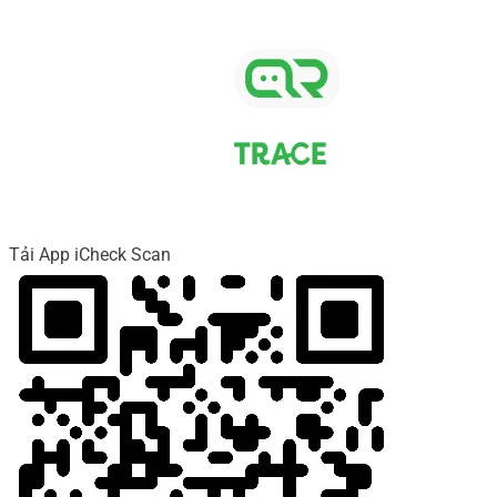
Tải App iCheck Scan