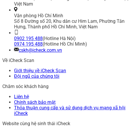
Việt Nam
Văn phòng Hồ Chí Minh
Số 8 Đường số 20, Khu dân cư Him Lam, Phường Tân
Hưng, Thành phố Hồ Chí Minh, Việt Nam
0902 195 488
(Hotline Hà Nội)
0974 195 488
(Hotline Hồ Chí Minh)
cskh@icheck.com.vn
Về iCheck Scan
Giới thiệu về iCheck Scan
Đội ngũ của chúng tôi
Chăm sóc khách hàng
Liên hệ
Chính sách bảo mật
Thỏa thuận cung cấp và sử dụng dịch vụ mạng xã hội
iCheck
Website cùng hệ sinh thái iCheck