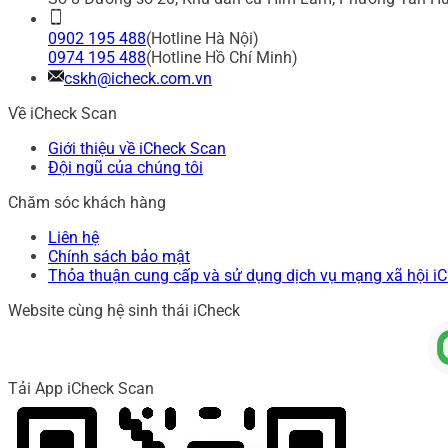
0902 195 488
(Hotline Hà Nội)
0974 195 488
(Hotline Hồ Chí Minh)
cskh@icheck.com.vn
Về iCheck Scan
Giới thiệu về iCheck Scan
Đội ngũ của chúng tôi
Chăm sóc khách hàng
Liên hệ
Chính sách bảo mật
Thỏa thuận cung cấp và sử dụng dịch vụ mạng xã hội i
Website cùng hệ sinh thái iCheck
Tải App iCheck Scan