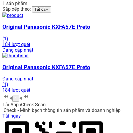
1 sản phẩm
Sắp xếp theo:
Tất cả
Original Panasonic KXFA57E Preto
(1)
184 lượt quét
Đang cập nhật
Original Panasonic KXFA57E Preto
Đang cập nhật
(1)
184 lượt quét
1
Tải App iCheck Scan
iCheck - Minh bạch thông tin sản phẩm và doanh nghiệp
Tải ngay