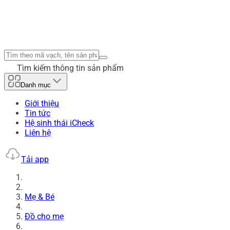
Tìm kiếm thông tin sản phẩm
Danh mục
Giới thiệu
Tin tức
Hệ sinh thái iCheck
Liên hệ
Tải app
Mẹ & Bé
Đồ cho mẹ