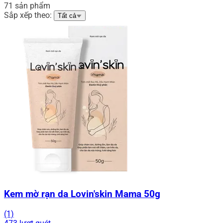
71 sản phẩm
Sắp xếp theo:
Tất cả
Kem mờ rạn da Lovin'skin Mama 50g
(1)