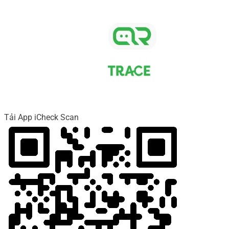
Tải App iCheck Scan