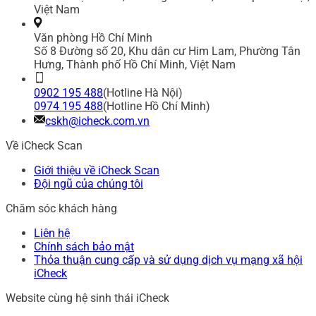
Việt Nam
Văn phòng Hồ Chí Minh
Số 8 Đường số 20, Khu dân cư Him Lam, Phường Tân
Hưng, Thành phố Hồ Chí Minh, Việt Nam
0902 195 488
(Hotline Hà Nội)
0974 195 488
(Hotline Hồ Chí Minh)
cskh@icheck.com.vn
Về iCheck Scan
Giới thiệu về iCheck Scan
Đội ngũ của chúng tôi
Chăm sóc khách hàng
Liên hệ
Chính sách bảo mật
Thỏa thuận cung cấp và sử dụng dịch vụ mạng xã hội
iCheck
Website cùng hệ sinh thái iCheck