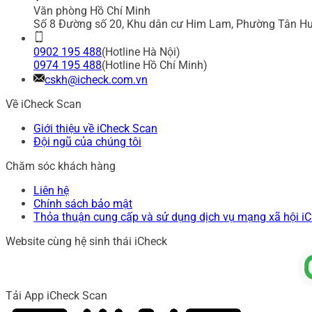
Văn phòng Hồ Chí Minh
Số 8 Đường số 20, Khu dân cư Him Lam, Phường Tân Hư
0902 195 488
(Hotline Hà Nội)
0974 195 488
(Hotline Hồ Chí Minh)
cskh@icheck.com.vn
Về iCheck Scan
Giới thiệu về iCheck Scan
Đội ngũ của chúng tôi
Chăm sóc khách hàng
Liên hệ
Chính sách bảo mật
Thỏa thuận cung cấp và sử dụng dịch vụ mạng xã hội i
Website cùng hệ sinh thái iCheck
Tải App iCheck Scan