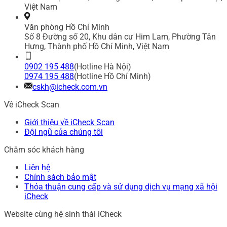
Việt Nam
Văn phòng Hồ Chí Minh
Số 8 Đường số 20, Khu dân cư Him Lam, Phường Tân
Hưng, Thành phố Hồ Chí Minh, Việt Nam
0902 195 488
(Hotline Hà Nội)
0974 195 488
(Hotline Hồ Chí Minh)
cskh@icheck.com.vn
Về iCheck Scan
Giới thiệu về iCheck Scan
Đội ngũ của chúng tôi
Chăm sóc khách hàng
Liên hệ
Chính sách bảo mật
Thỏa thuận cung cấp và sử dụng dịch vụ mạng xã hội
iCheck
Website cùng hệ sinh thái iCheck