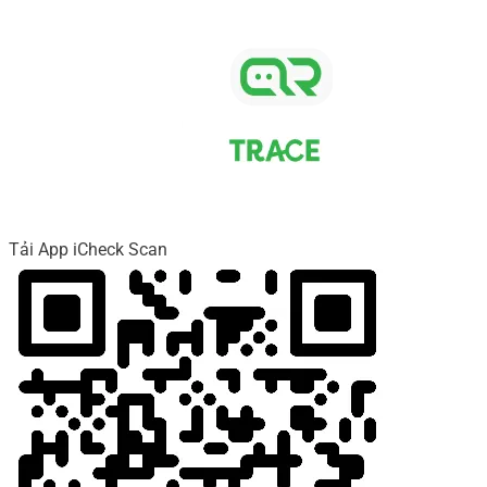
Tải App iCheck Scan