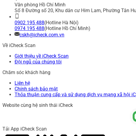
Văn phòng Hồ Chí Minh
Số 8 Đường số 20, Khu dân cư Him Lam, Phường Tân Hư
0902 195 488
(Hotline Hà Nội)
0974 195 488
(Hotline Hồ Chí Minh)
cskh@icheck.com.vn
Về iCheck Scan
Giới thiệu về iCheck Scan
Đội ngũ của chúng tôi
Chăm sóc khách hàng
Liên hệ
Chính sách bảo mật
Thỏa thuận cung cấp và sử dụng dịch vụ mạng xã hội i
Website cùng hệ sinh thái iCheck
Tải App iCheck Scan