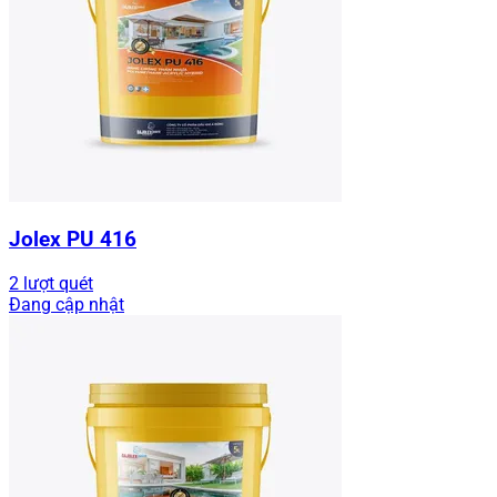
Jolex PU 416
2 lượt quét
Đang cập nhật