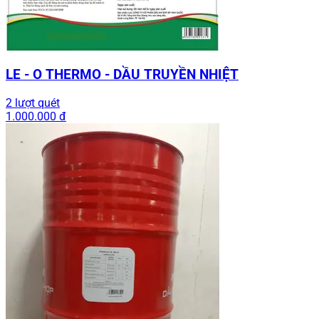
LE - O THERMO - DẦU TRUYỀN NHIỆT
2 lượt quét
1.000.000 đ