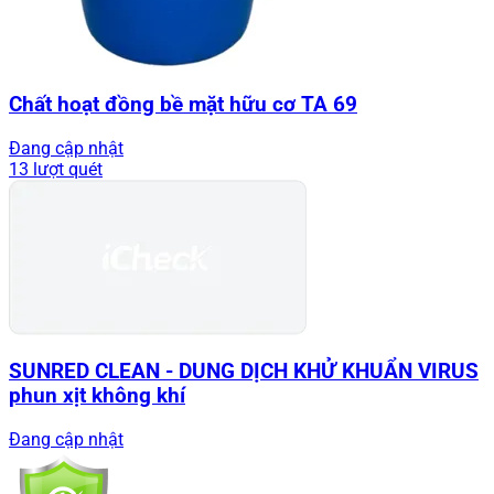
Chất hoạt đồng bề mặt hữu cơ TA 69
Đang cập nhật
13 lượt quét
SUNRED CLEAN - DUNG DỊCH KHỬ KHUẨN VIRUS
phun xịt không khí
Đang cập nhật