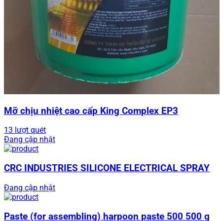
Mỡ chịu nhiệt cao cấp King Complex EP3
13 lượt quét
Đang cập nhật
CRC INDUSTRIES SILICONE ELECTRICAL SPRAY
Đang cập nhật
Paste (for assembling) harpoon paste 500 500 g