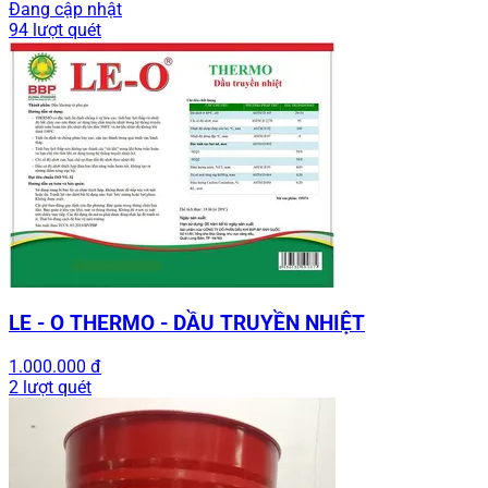
Đang cập nhật
94 lượt quét
LE - O THERMO - DẦU TRUYỀN NHIỆT
1.000.000 đ
2 lượt quét