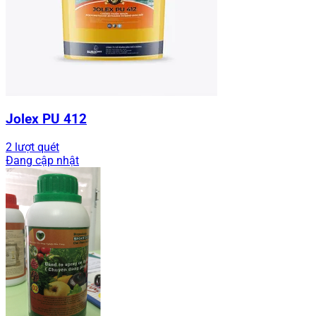
Jolex PU 412
2 lượt quét
Đang cập nhật