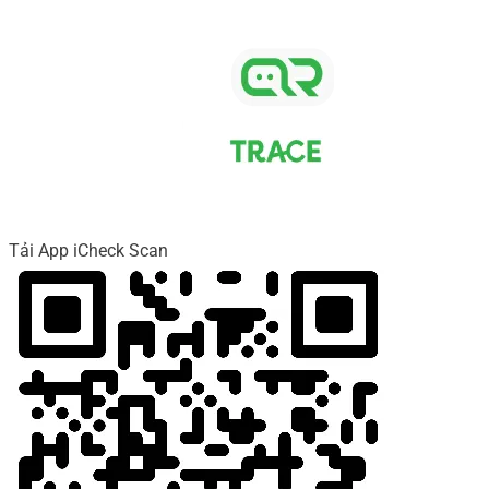
Tải App iCheck Scan