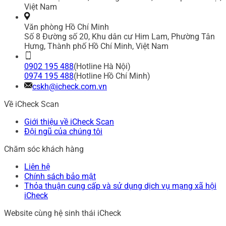
Việt Nam
Văn phòng Hồ Chí Minh
Số 8 Đường số 20, Khu dân cư Him Lam, Phường Tân
Hưng, Thành phố Hồ Chí Minh, Việt Nam
0902 195 488
(Hotline Hà Nội)
0974 195 488
(Hotline Hồ Chí Minh)
cskh@icheck.com.vn
Về iCheck Scan
Giới thiệu về iCheck Scan
Đội ngũ của chúng tôi
Chăm sóc khách hàng
Liên hệ
Chính sách bảo mật
Thỏa thuận cung cấp và sử dụng dịch vụ mạng xã hội
iCheck
Website cùng hệ sinh thái iCheck