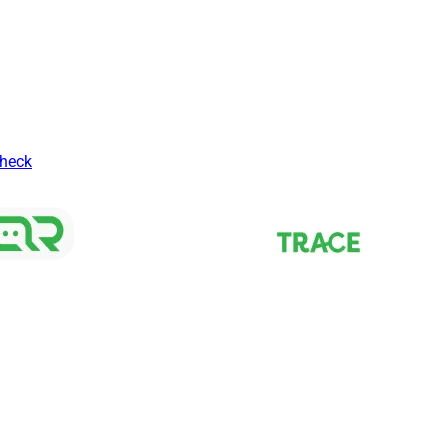
Check