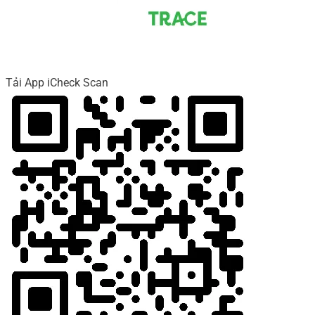
Tải App iCheck Scan