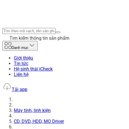
Tìm kiếm thông tin sản phẩm
Danh mục
Giới thiệu
Tin tức
Hệ sinh thái iCheck
Liên hệ
Tải app
Máy tính, linh kiện
CD, DVD, HDD, MO Driver