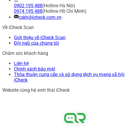
0902 195 488
(Hotline Hà Nội)
0974 195 488
(Hotline Hồ Chí Minh)
cskh@icheck.com.vn
Về iCheck Scan
Giới thiệu về iCheck Scan
Đội ngũ của chúng tôi
Chăm sóc khách hàng
Liên hệ
Chính sách bảo mật
Thỏa thuận cung cấp và sử dụng dịch vụ mạng xã hội
iCheck
Website cùng hệ sinh thái iCheck