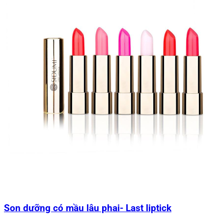
Son dưỡng có mầu lâu phai- Last liptick