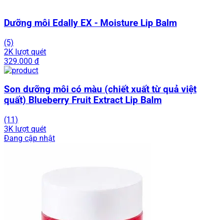
Dưỡng môi Edally EX - Moisture Lip Balm
(5)
2K lượt quét
329.000 đ
Son dưỡng môi có màu (chiết xuất từ quả việt
quất) Blueberry Fruit Extract Lip Balm
(11)
3K lượt quét
Đang cập nhật