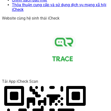
Chính sách bảo mật
Thỏa thuận cung cấp và sử dụng dịch vụ mạng xã hội
iCheck
Website cùng hệ sinh thái iCheck
Tải App iCheck Scan