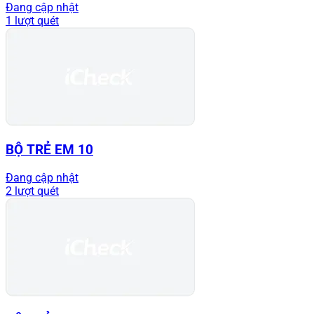
Đang cập nhật
1 lượt quét
BỘ TRẺ EM 10
Đang cập nhật
2 lượt quét