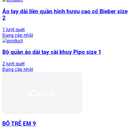
Áo tay dài liền quần hình hươu cao cổ Bieber size
2
1 lượt quét
Đang cập nhật
Bộ quần áo dài tay cài khuy Pipo size 1
2 lượt quét
Đang cập nhật
BỘ TRẺ EM 9