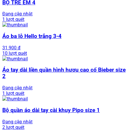
BỘ TRẺ EM 4
Đang cập nhật
1 lượt quét
Áo ba lỗ Hello trắng 3-4
31.900 đ
10 lượt quét
Áo tay dài liền quần hình hươu cao cổ Bieber size
2
Đang cập nhật
1 lượt quét
Bộ quần áo dài tay cài khuy Pipo size 1
Đang cập nhật
2 lượt quét