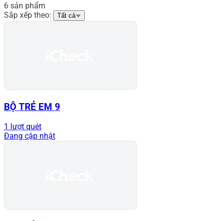
6 sản phẩm
Sắp xếp theo:
Tất cả
BỘ TRẺ EM 9
1 lượt quét
Đang cập nhật