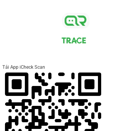
Tải App iCheck Scan