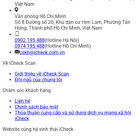
Việt Nam
Văn phòng Hồ Chí Minh
Số 8 Đường số 20, Khu dân cư Him Lam, Phường Tân
Hưng, Thành phố Hồ Chí Minh, Việt Nam
0902 195 488
(Hotline Hà Nội)
0974 195 488
(Hotline Hồ Chí Minh)
cskh@icheck.com.vn
Về iCheck Scan
Giới thiệu về iCheck Scan
Đội ngũ của chúng tôi
Chăm sóc khách hàng
Liên hệ
Chính sách bảo mật
Thỏa thuận cung cấp và sử dụng dịch vụ mạng xã hội
iCheck
Website cùng hệ sinh thái iCheck