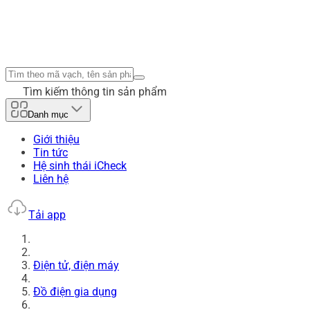
Tìm kiếm thông tin sản phẩm
Danh mục
Giới thiệu
Tin tức
Hệ sinh thái iCheck
Liên hệ
Tải app
Điện tử, điện máy
Đồ điện gia dụng