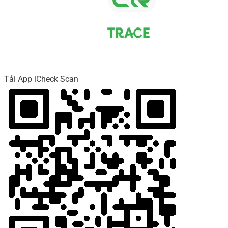
Tải App iCheck Scan