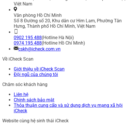
Việt Nam
Văn phòng Hồ Chí Minh
Số 8 Đường số 20, Khu dân cư Him Lam, Phường Tân
Hưng, Thành phố Hồ Chí Minh, Việt Nam
0902 195 488
(Hotline Hà Nội)
0974 195 488
(Hotline Hồ Chí Minh)
cskh@icheck.com.vn
Về iCheck Scan
Giới thiệu về iCheck Scan
Đội ngũ của chúng tôi
Chăm sóc khách hàng
Liên hệ
Chính sách bảo mật
Thỏa thuận cung cấp và sử dụng dịch vụ mạng xã hội
iCheck
Website cùng hệ sinh thái iCheck