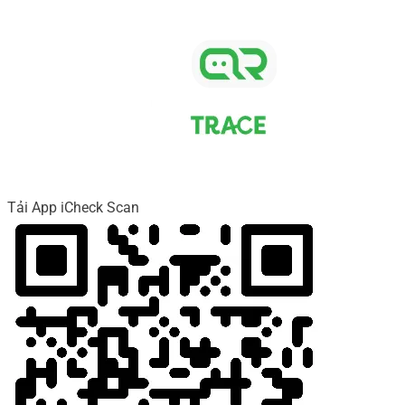
Tải App iCheck Scan