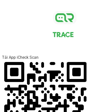
Tải App iCheck Scan