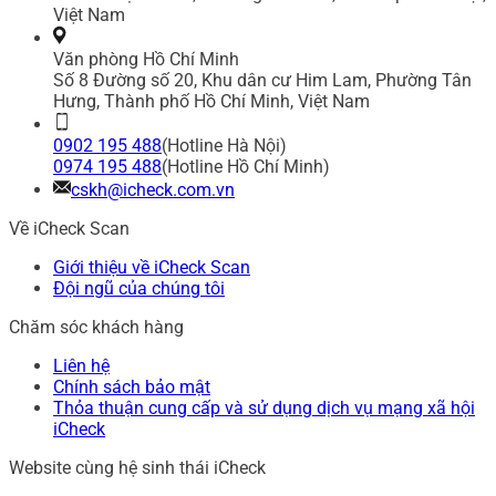
Việt Nam
Văn phòng Hồ Chí Minh
Số 8 Đường số 20, Khu dân cư Him Lam, Phường Tân
Hưng, Thành phố Hồ Chí Minh, Việt Nam
0902 195 488
(Hotline Hà Nội)
0974 195 488
(Hotline Hồ Chí Minh)
cskh@icheck.com.vn
Về iCheck Scan
Giới thiệu về iCheck Scan
Đội ngũ của chúng tôi
Chăm sóc khách hàng
Liên hệ
Chính sách bảo mật
Thỏa thuận cung cấp và sử dụng dịch vụ mạng xã hội
iCheck
Website cùng hệ sinh thái iCheck