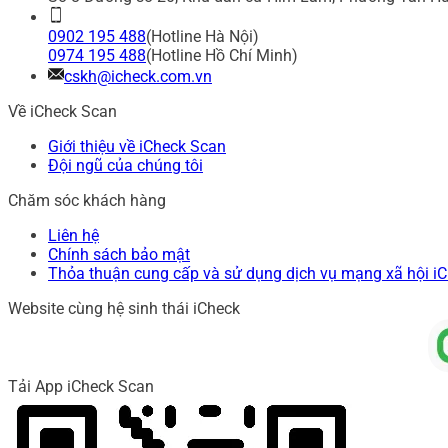
0902 195 488
(Hotline Hà Nội)
0974 195 488
(Hotline Hồ Chí Minh)
cskh@icheck.com.vn
Về iCheck Scan
Giới thiệu về iCheck Scan
Đội ngũ của chúng tôi
Chăm sóc khách hàng
Liên hệ
Chính sách bảo mật
Thỏa thuận cung cấp và sử dụng dịch vụ mạng xã hội i
Website cùng hệ sinh thái iCheck
Tải App iCheck Scan