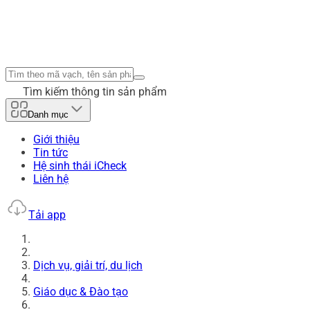
Tìm kiếm thông tin sản phẩm
Danh mục
Giới thiệu
Tin tức
Hệ sinh thái iCheck
Liên hệ
Tải app
Dịch vụ, giải trí, du lịch
Giáo dục & Đào tạo