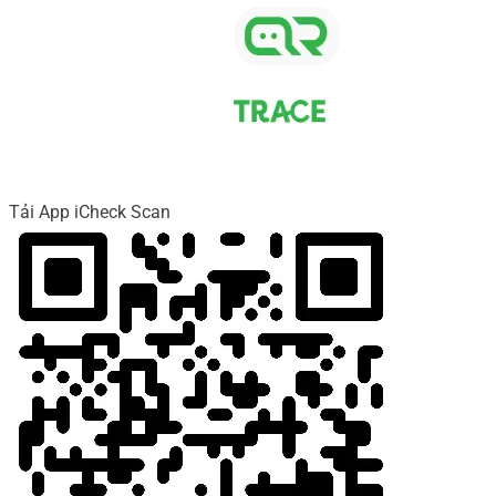
Tải App iCheck Scan