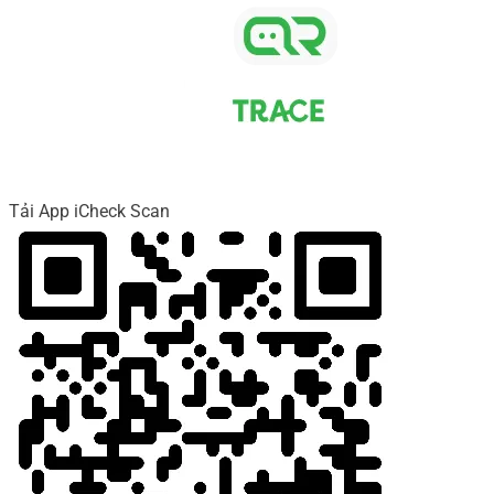
Tải App iCheck Scan