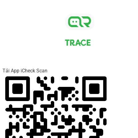
Tải App iCheck Scan