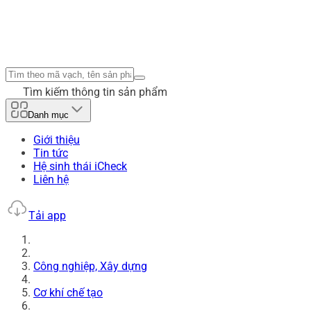
Tìm kiếm thông tin sản phẩm
Danh mục
Giới thiệu
Tin tức
Hệ sinh thái iCheck
Liên hệ
Tải app
Công nghiệp, Xây dựng
Cơ khí chế tạo