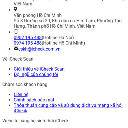
Việt Nam
Văn phòng Hồ Chí Minh
Số 8 Đường số 20, Khu dân cư Him Lam, Phường Tân
Hưng, Thành phố Hồ Chí Minh, Việt Nam
0902 195 488
(Hotline Hà Nội)
0974 195 488
(Hotline Hồ Chí Minh)
cskh@icheck.com.vn
Về iCheck Scan
Giới thiệu về iCheck Scan
Đội ngũ của chúng tôi
Chăm sóc khách hàng
Liên hệ
Chính sách bảo mật
Thỏa thuận cung cấp và sử dụng dịch vụ mạng xã hội
iCheck
Website cùng hệ sinh thái iCheck