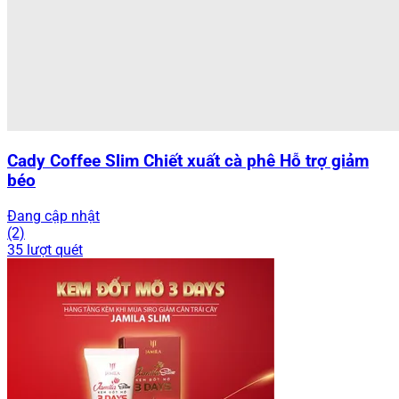
Cady Coffee Slim Chiết xuất cà phê Hỗ trợ giảm
béo
Đang cập nhật
(2)
35 lượt quét