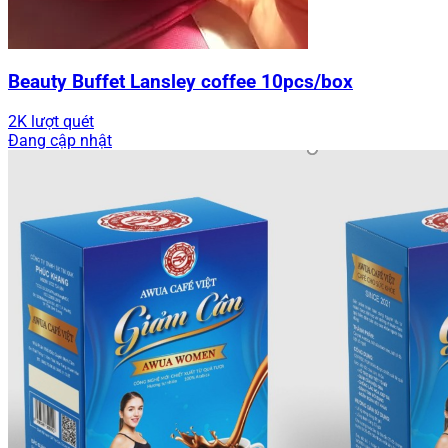
Beauty Buffet Lansley coffee 10pcs/box
2K lượt quét
Đang cập nhật