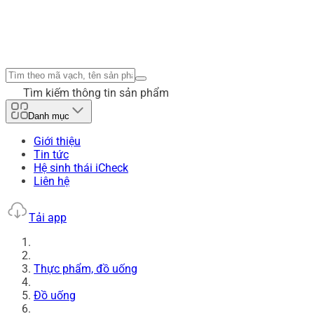
Tìm kiếm thông tin sản phẩm
Danh mục
Giới thiệu
Tin tức
Hệ sinh thái iCheck
Liên hệ
Tải app
Thực phẩm, đồ uống
Đồ uống