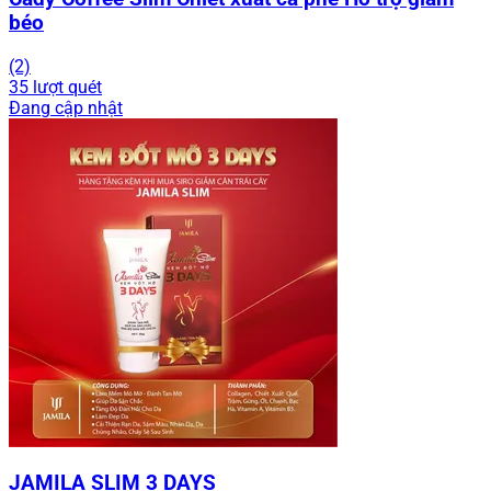
béo
(2)
35 lượt quét
Đang cập nhật
JAMILA SLIM 3 DAYS