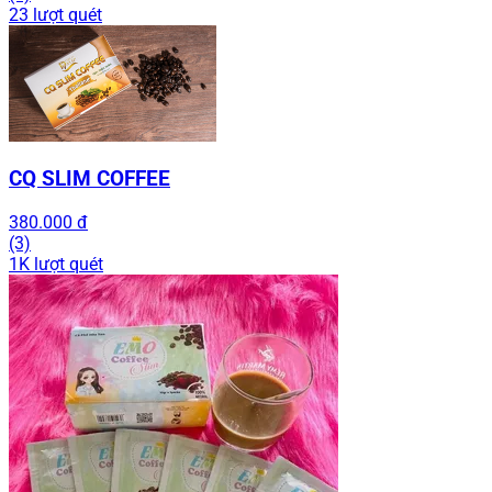
23 lượt quét
CQ SLIM COFFEE
380.000 đ
(3)
1K lượt quét