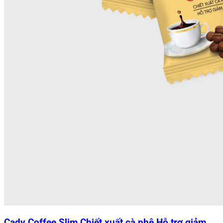
Cady Coffee Slim Chiết xuất cà phê Hỗ trợ giảm