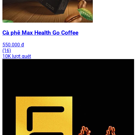
Cà phê Max Health Go Coffee
550.000 đ
(16)
10K lượt quét