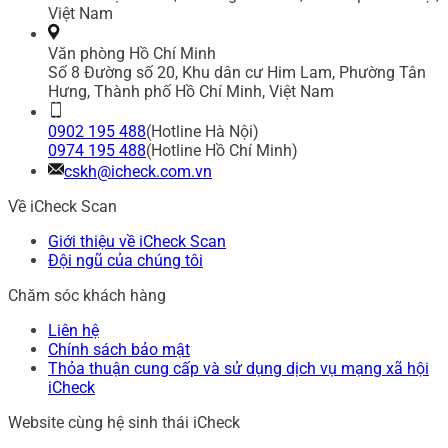
Việt Nam
Văn phòng Hồ Chí Minh
Số 8 Đường số 20, Khu dân cư Him Lam, Phường Tân
Hưng, Thành phố Hồ Chí Minh, Việt Nam
0902 195 488
(Hotline Hà Nội)
0974 195 488
(Hotline Hồ Chí Minh)
cskh@icheck.com.vn
Về iCheck Scan
Giới thiệu về iCheck Scan
Đội ngũ của chúng tôi
Chăm sóc khách hàng
Liên hệ
Chính sách bảo mật
Thỏa thuận cung cấp và sử dụng dịch vụ mạng xã hội
iCheck
Website cùng hệ sinh thái iCheck