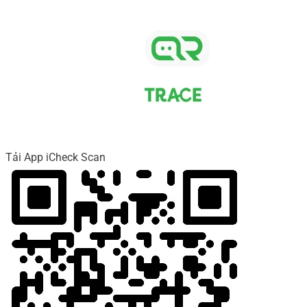
Tải App iCheck Scan