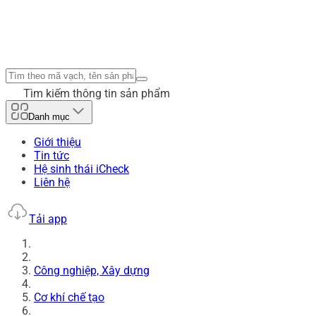
Tìm kiếm thông tin sản phẩm
Danh mục
Giới thiệu
Tin tức
Hệ sinh thái iCheck
Liên hệ
Tải app
Công nghiệp, Xây dựng
Cơ khí chế tạo